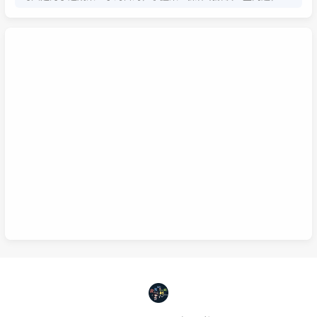
系统学习为的是掌握该项技能的基础以及流程，内含许多需要达成
的小的目的，从而掌握该项技能，那么系统学习就包含了零散学
习。我想说，这两种方式，可以配合也可以不配合，比如系统学习
掌握的是该技能的基础以及流程，那零散学习的就是学习额外的技
巧。还可以说你为了某个项目而去零散学习的时候，就是一个系统
学习的过程，也就是零散学习也包含系统学习。好好利用这两种学
习方式，理清他们之间的联系，或许我们的学习将更有效率，也能
在这激烈的竞争中取得优势。这是我的想法，如果你有想法也可以
已链接至主星
在下面留言哦！
PROTOCOL: GALAXY-X9
次元时间
次元时间