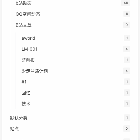
b站动态
48
QQ空间动态
8
B站文章
0
aworld
1
LM-001
4
蓝萌报
1
少走弯路计划
4
#1
1
回忆
1
技术
1
默认分类
1
站点
0