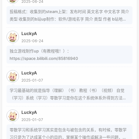
2025-06-24
https://www.zhihu.com/question/54913586/answer/8092801
89 https://www.zhihu.com/question/339693605 事实上用的是
投稿格式：收集到的steam上架：发布时间 英文名字 中文名字 简介
word中的Cambria Math和Helvetica字体弄出来的 但经过试验发
类型 收集到的b站up制作：软件/游戏名字 简介 类型 作者 b站地址
现并不是这样搞出来的，并且这种字体好像只能用英文 知道怎么打
（空间） 宣传视频地址
的就不需要我教了 上标:sup 下标:sub 上标:上标文字 下标:下标文字
LuckyA
当然网页中就需要代码了
2025-06-24
独立游戏制作up（有教程哦！）：
https://space.bilibili.com/85816940
LuckyA
2025-01-07
学习最基础的就是指导（理解）（书） 教程（书）（视频） 自觉
（学习）系统（学习）零散学习是你在这个系统体系外得到方法的
一条途径
LuckyA
2025-01-07
零散学习和系统学习其实是包含与被包含的关系，有时候，零散学
习只是为了达成某个小的目的，掌握某个操作或解决一些问题，而