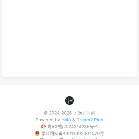
掌握的是该技能的基础以及流程，那零散学习的就是学习额外的技
巧。还可以说你为了某个项目而去零散学习的时候，就是一个系统
学习的过程，也就是零散学习也包含系统学习。好好利用这两种学
习方式，理清他们之间的联系，或许我们的学习将更有效率，也能
在这激烈的竞争中取得优势。这是我的想法，如果你有想法也可以
已链接至主星
在下面留言哦！
PROTOCOL: GALAXY-X9
次元时间
次元时间
© 2024-2026
次元时间
Powered by
Halo
&
Dream2 Plus
粤ICP备2024314285号-1
粤公网安备44011302004576号