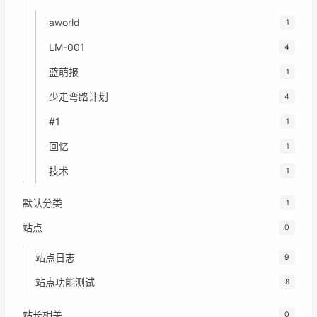
aworld
1
LM-001
4
蓝萌报
1
少走弯路计划
4
#1
1
回忆
1
技术
1
默认分类
1
站点
0
站点日志
9
站点功能测试
8
站长相关
0