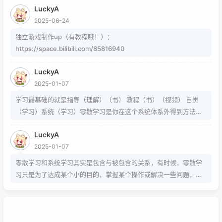
的就不需要我教了 上标:sup 下标:sub 上标:上标文字 下标:下标文字
LuckyA
当然网页中就需要代码了
2025-06-24
独立游戏制作up（有教程哦！）：
https://space.bilibili.com/85816940
LuckyA
2025-01-07
学习最基础的就是指导（理解）（书） 教程（书）（视频） 自觉
（学习）系统（学习）零散学习是你在这个系统体系外得到方法的
一条途径
LuckyA
2025-01-07
零散学习和系统学习其实是包含与被包含的关系，有时候，零散学
习只是为了达成某个小的目的，掌握某个操作或解决一些问题，而
系统学习为的是掌握该项技能的基础以及流程，内含许多需要达成
的小的目的，从而掌握该项技能，那么系统学习就包含了零散学
习。我想说，这两种方式，可以配合也可以不配合，比如系统学习