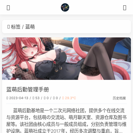
标签
蓝萌
蓝萌后勤管理手册
2023-04-13
53
0
0
29.3℃
历史档案
蓝萌后勤基地是一个二次元网络社团，提供多个在线交流
与资源平台，包括萌の交流站、萌月聊天室、资源仓库及图书
屋等。该社团由核心成员与一般成员组成，分别负责管理与维
护设施。蓝萌社成立于2017年，经历多次调整与重启，旨在