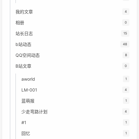
我的文章
4
相册
0
站长日志
15
b站动态
48
QQ空间动态
8
B站文章
0
aworld
1
LM-001
4
蓝萌报
1
少走弯路计划
4
#1
1
回忆
1