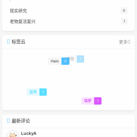
现实研究
0
老物复活复兴
1
标签云
更多
重现
1
Halo
0
蓝萌
1
喵萝
1
最新评论
LuckyA