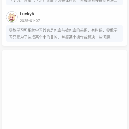
（学习）系统（学习）零散学习是你在这个系统体系外得到方法的
一条途径
LuckyA
2025-01-07
零散学习和系统学习其实是包含与被包含的关系，有时候，零散学
习只是为了达成某个小的目的，掌握某个操作或解决一些问题，而
系统学习为的是掌握该项技能的基础以及流程，内含许多需要达成
的小的目的，从而掌握该项技能，那么系统学习就包含了零散学
习。我想说，这两种方式，可以配合也可以不配合，比如系统学习
掌握的是该技能的基础以及流程，那零散学习的就是学习额外的技
巧。还可以说你为了某个项目而去零散学习的时候，就是一个系统
学习的过程，也就是零散学习也包含系统学习。好好利用这两种学
习方式，理清他们之间的联系，或许我们的学习将更有效率，也能
在这激烈的竞争中取得优势。这是我的想法，如果你有想法也可以
已链接至主星
在下面留言哦！
PROTOCOL: GALAXY-X9
次元时间
次元时间