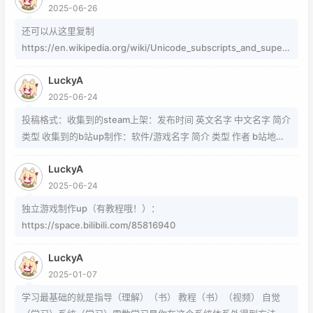
2025-06-26
还可以从这里复制
https://en.wikipedia.org/wiki/Unicode_subscripts_and_supers
cripts 这个其实是字符，不懂编码的人，可以用这个网站生成
LuckyA
https://www.jiuwa.net/xzm/ 相关问题可以在这里找到
2025-06-24
https://www.zhihu.com/question/54913586/answer/8092801
89 https://www.zhihu.com/question/339693605 事实上用的是
投稿格式：收集到的steam上架：发布时间 英文名字 中文名字 简介
word中的Cambria Math和Helvetica字体弄出来的 但经过试验发
类型 收集到的b站up制作：软件/游戏名字 简介 类型 作者 b站地址
现并不是这样搞出来的，并且这种字体好像只能用英文 知道怎么打
（空间） 宣传视频地址
的就不需要我教了 上标:sup 下标:sub 上标:上标文字 下标:下标文字
LuckyA
当然网页中就需要代码了
2025-06-24
独立游戏制作up（有教程哦！）：
https://space.bilibili.com/85816940
LuckyA
2025-01-07
学习最基础的就是指导（理解）（书） 教程（书）（视频） 自觉